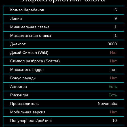
Кол-во барабанов
5
Линии
9
Минимальная ставка
1
Максимальная ставка
1
Джекпот
9000
Дикий Символ (Wild)
Нет
Символ разброса (Scatter)
Нет
Множитель trigger
нет
Бонус раунды
Нет
Автоигра
Есть
Риск-игра
Есть
Производитель
Novomatic
Мобильная версия
Нет
Популярность/рейтинг
10