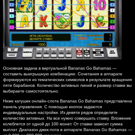
Основная задача в виртуальной Bananas Go Bahamas —
составить выигрышную комбинацию. Сочетания в аппарате
формируются из тематических символов в результате вращения
пяти барабанов. Количество активных линий и размер ставки вы
выбираете самостоятельно.
Ниже катушек онлайн-слота Bananas Go Bahamas представлена
панель управления. С помощью кнопок задаются
индивидуальные настройки. Из девяти рядов определите
количество активных. На все нужно совершать ставку. Вложение
колеблется от одной до 100 монет. От ставки зависит сумма
выплат. Диапазон джек-пота в аппарате Bananas Go Bahamas —