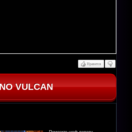
Нравится
INO VULCAN
Помогите шеф-повару