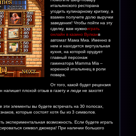
итальянского ресторана
угодить кулинарному критику, а
взамен получите долю выручки
заведения! Чтобы пойти на эту
сделку, вам нужно
играть
онлайн в казино Вулкан
в
автомат Мама Миа. Именно в
нем и находится виртуальная
кухня, на которой орудует
главный персонаж
гаминатора Mamma Mia –
коренной итальянец в роли
повара.
От того, какой будет рецензия
н напишет плохой отзыв в газету и люди не захотят
е эти элементы вы будете встречать на 30 полосах,
знаков, которые состоят хотя бы из 3 символов.
сть экспериментальная возможность. Если будете играть
ксироваться символ джокера! При наличии большого