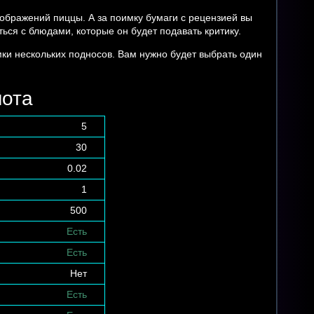
ображений пиццы. А за поимку бумаги с рецензией вы
ся с блюдами, которые он будет подавать критику.
и нескольких подносов. Вам нужно будет выбрать один
лота
5
30
0.02
1
500
Есть
Есть
Нет
Есть