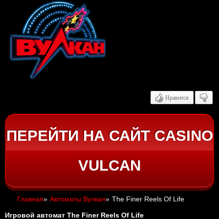
Нравится
ПЕРЕЙТИ НА САЙТ CASINO
VULCAN
Главная
»
Автоматы Вулкан
»
The Finer Reels Of Life
Игровой автомат The Finer Reels Of Life