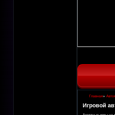
Главная
»
Авто
Игровой ав
Азартные игры на 